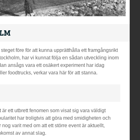
olm
steget före för att kunna upprätthålla ett framgångsrikt
tockholm, har vi kunnat följa en sådan utveckling inom
an ansågs vara ett osäkert experiment har idag
ler foodtrucks, verkar vara här för att stanna.
 är ett utbrett fenomen som visat sig vara väldigt
laritet har troligtvis att göra med smidigheten och
nog varit med om att ett större event är aktuellt,
nkomst av annat slag.