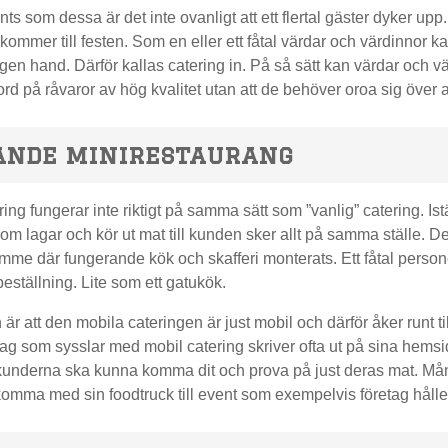
ts som dessa är det inte ovanligt att ett flertal gäster dyker upp.
kommer till festen. Som en eller ett fåtal värdar och värdinnor kan
gen hand. Därför kallas catering in. På så sätt kan värdar och 
rd på råvaror av hög kvalitet utan att de behöver oroa sig över att
ande minirestaurang
ing fungerar inte riktigt på samma sätt som ”vanlig” catering. Istä
om lagar och kör ut mat till kunden sker allt på samma ställe. De
rymme där fungerande kök och skafferi monterats. Ett fåtal persone
beställning. Lite som ett gatukök.
är att den mobila cateringen är just mobil och därför åker runt till
etag som sysslar med mobil catering skriver ofta ut på sina hems
tt kunderna ska kunna komma dit och prova på just deras mat. M
komma med sin foodtruck till event som exempelvis företag håller