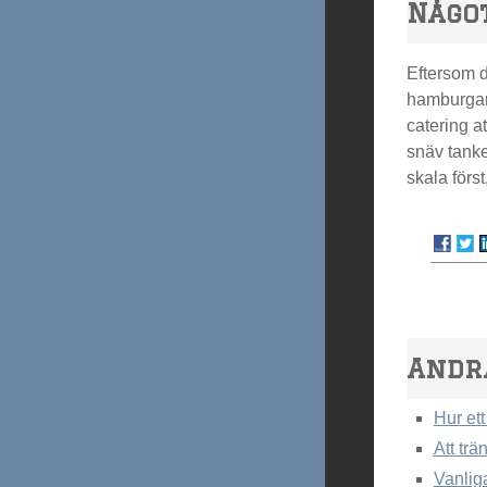
Något
Eftersom d
hamburgare
catering a
snäv tanke
skala förs
Andr
Hur ett
Att tr
Vanlig