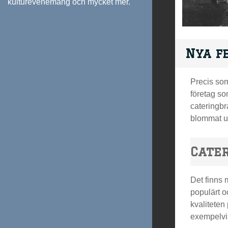
kulturevenemang och mycket mer.
Nya f
Precis som
företag so
cateringbr
blommat ut 
Cate
Det finns 
populärt o
kvaliteten
exempelvis