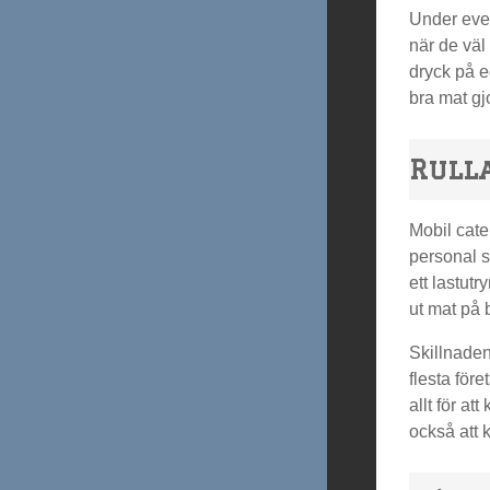
Under even
när de väl 
dryck på e
bra mat gjo
Rull
Mobil cater
personal s
ett lastut
ut mat på 
Skillnaden 
flesta för
allt för a
också att 