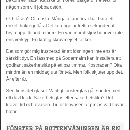
bakom en häck. Kanske ut mot en bakgård. Perfekt för
någon som vill jobba ostört.
Och låsen? Ofta usla. Många altandörrar har bara ett
enkelt hakregellås. Det tar ungefär trettio sekunder att
bryta upp. Ibland mindre. En van inbrottstjuv behöver inte
ens verktyg. En kraftig skruvmejsel räcker.
Det som gör mig frustrerad är att lösningen inte ens är
särskilt dyr. En låssmed på Södermalm kan installera ett
godkänt säkerhetslås på ett par timmar. Kostnaden? Ofta
mindre än en middag ute för två. Men folk skjuter upp det.
År efter år.
Sen finns det glaset. Vanligt fönsterglas går sönder med
ett dovt klick. Säkerhetsglas eller säkerhetsfilm? Det
kräver tid och oväsen. Tid och oväsen är precis vad tjuvar
hatar.
Fönster på bottenvåningen är en