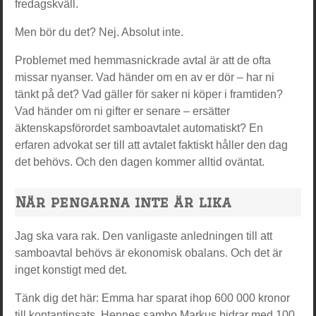
fredagskväll.
Men bör du det? Nej. Absolut inte.
Problemet med hemmasnickrade avtal är att de ofta
missar nyanser. Vad händer om en av er dör – har ni
tänkt på det? Vad gäller för saker ni köper i framtiden?
Vad händer om ni gifter er senare – ersätter
äktenskapsförordet samboavtalet automatiskt? En
erfaren advokat ser till att avtalet faktiskt håller den dag
det behövs. Och den dagen kommer alltid oväntat.
När pengarna inte är lika
Jag ska vara rak. Den vanligaste anledningen till att
samboavtal behövs är ekonomisk obalans. Och det är
inget konstigt med det.
Tänk dig det här: Emma har sparat ihop 600 000 kronor
till kontantinsats. Hennes sambo Markus bidrar med 100