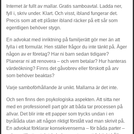
Internet är fullt av mallar. Gratis samboavtal. Ladda ner,
fyll i, skriv under. Klart. Och visst, ibland fungerar det.
Precis som att ett plåster ibland räcker på ett sår som
egentligen behöver stygn.
En advokat med inriktning på familjerätt gör mer än att
fylla i ett formulär. Hen ställer frågor du inte tänkt på. Äger
någon av er företag? Har ni barn sedan tidigare?
Planerar ni att renovera – och vem betalar? Hur hanteras
värdeökning? Finns det gåvobrev eller förskott på arv
som behöver beaktas?
Varje samboförhållande är unikt. Mallarna är det inte.
Och sen finns den psykologiska aspekten. Att sitta ner
med en professionell part gör att båda tar processen på
allvar. Det blir inte ett papper som trycks undan i en
byrålåda utan att någon riktigt förstått vad man skrivit på.
En advokat förklarar konsekvenserna – för båda parter –