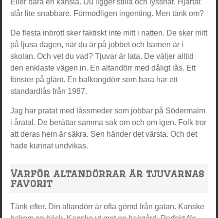
Eller bara en känsla. Du ligger stilla och lyssnar. Hjärtat
slår lite snabbare. Förmodligen ingenting. Men tänk om?
De flesta inbrott sker faktiskt inte mitt i natten. De sker mitt
på ljusa dagen, när du är på jobbet och barnen är i
skolan. Och vet du vad? Tjuvar är lata. De väljer alltid
den enklaste vägen in. En altandörr med dåligt lås. Ett
fönster på glänt. En balkongdörr som bara har ett
standardlås från 1987.
Jag har pratat med låssmeder som jobbar på Södermalm
i åratal. De berättar samma sak om och om igen. Folk tror
att deras hem är säkra. Sen händer det värsta. Och det
hade kunnat undvikas.
Varför altandörrar är tjuvarnas
favorit
Tänk efter. Din altandörr är ofta gömd från gatan. Kanske