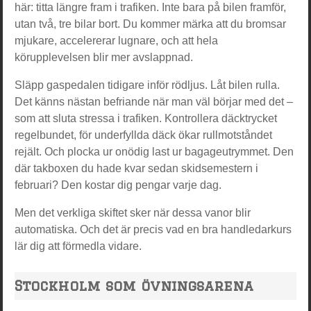
här: titta längre fram i trafiken. Inte bara på bilen framför,
utan två, tre bilar bort. Du kommer märka att du bromsar
mjukare, accelererar lugnare, och att hela
körupplevelsen blir mer avslappnad.
Släpp gaspedalen tidigare inför rödljus. Låt bilen rulla.
Det känns nästan befriande när man väl börjar med det –
som att sluta stressa i trafiken. Kontrollera däcktrycket
regelbundet, för underfyllda däck ökar rullmotståndet
rejält. Och plocka ur onödig last ur bagageutrymmet. Den
där takboxen du hade kvar sedan skidsemestern i
februari? Den kostar dig pengar varje dag.
Men det verkliga skiftet sker när dessa vanor blir
automatiska. Och det är precis vad en bra handledarkurs
lär dig att förmedla vidare.
Stockholm som övningsarena