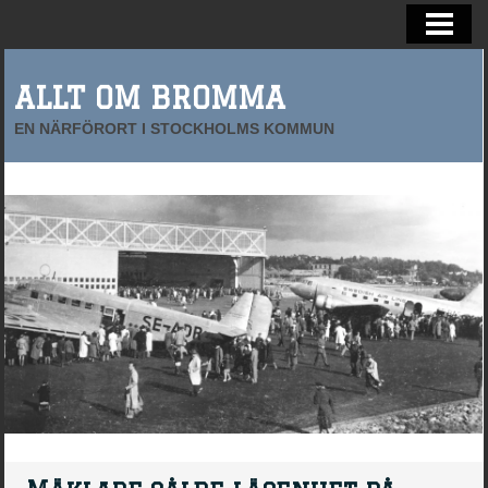
BROMMAS FRAMTID
FÖRETAG I BROMMA
ALLT OM BROMMA
EN NÄRFÖRORT I STOCKHOLMS KOMMUN