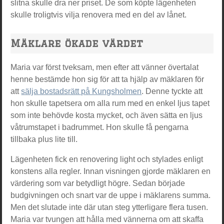
slitna skulle dra ner priset. De som köpte lägenheten
skulle troligtvis vilja renovera med en del av lånet.
Mäklare ökade värdet
Maria var först tveksam, men efter att vänner övertalat
henne bestämde hon sig för att ta hjälp av mäklaren för
att
sälja bostadsrätt på Kungsholmen
. Denne tyckte att
hon skulle tapetsera om alla rum med en enkel ljus tapet
som inte behövde kosta mycket, och även sätta en ljus
våtrumstapet i badrummet. Hon skulle få pengarna
tillbaka plus lite till.
Lägenheten fick en renovering light och stylades enligt
konstens alla regler. Innan visningen gjorde mäklaren en
värdering som var betydligt högre. Sedan började
budgivningen och snart var de uppe i mäklarens summa.
Men det slutade inte där utan steg ytterligare flera tusen.
Maria var tvungen att hålla med vännerna om att skaffa