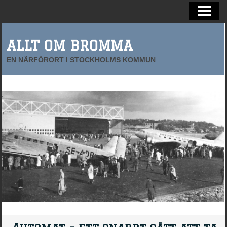
BROMMAS FRAMTID
FÖRETAG I BROMMA
ALLT OM BROMMA
EN NÄRFÖRORT I STOCKHOLMS KOMMUN