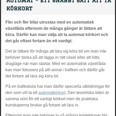
Automat – ett snabbt sätt att ta
körkort
Fler och fler bilar utrustas med en automatisk
växellåda eftersom de många gånger är lättare att
köra. Därför kan man välja att ta automat körkort och
det går oftast fortare än ett vanligt.
Det är lättare för många att lära sig köra bil om man inte
behöver tänka på att lägga in rätt växel eller att hitta
dragläge när man startar. Med en automatisk växellåda
kan man fokusera på allt annat i trafiken och därför går
det fortare att lära sig köra bil.
På en trafikskola har man därför speciella utbildningar för
den som vill ta ett
automatkörkort
. Den teoretiska biten är
samma som för ett vanligt körkort men de praktiska
kunskaperna brukar gå fortare att lära in.
Eftersom man inte behöver ta så många körlektioner blir