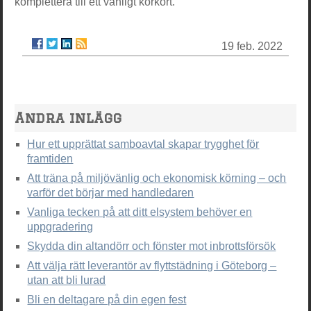
komplettera till ett vanligt körkort.
19 feb. 2022
Andra inlägg
Hur ett upprättat samboavtal skapar trygghet för
framtiden
Att träna på miljövänlig och ekonomisk körning – och
varför det börjar med handledaren
Vanliga tecken på att ditt elsystem behöver en
uppgradering
Skydda din altandörr och fönster mot inbrottsförsök
Att välja rätt leverantör av flyttstädning i Göteborg –
utan att bli lurad
Bli en deltagare på din egen fest