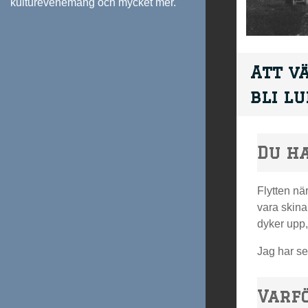
kulturevenemang och mycket mer.
Att v
bli l
Du ha
Flytten nä
vara skina
dyker upp,
Jag har set
Varfö