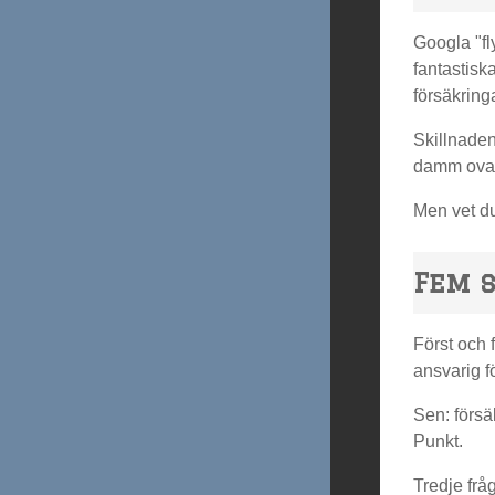
Googla "fl
fantastisk
försäkring
Skillnaden
damm ova
Men vet du
Fem s
Först och 
ansvarig fö
Sen: försä
Punkt.
Tredje frå