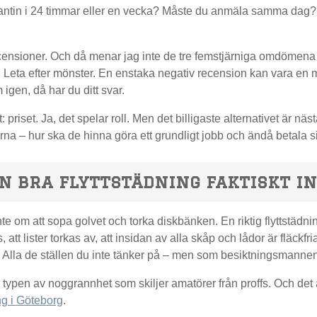
antin i 24 timmar eller en vecka? Måste du anmäla samma dag? D
censioner. Och då menar jag inte de tre femstjärniga omdömena 
 Leta efter mönster. En enstaka negativ recension kan vara e
igen, då har du ditt svar.
st: priset. Ja, det spelar roll. Men det billigaste alternativet är n
orna – hur ska de hinna göra ett grundligt jobb och ändå betala s
n bra flyttstädning faktiskt i
nte om att sopa golvet och torka diskbänken. En riktig flyttstädni
att lister torkas av, att insidan av alla skåp och lådor är fläck
 Alla de ställen du inte tänker på – men som besiktningsmannen d
 typen av noggrannhet som skiljer amatörer från proffs. Och det ä
ing i Göteborg
.