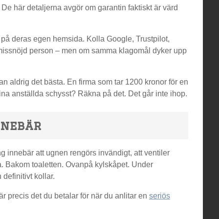
e här detaljerna avgör om garantin faktiskt är värd
på deras egen hemsida. Kolla Google, Trustpilot,
n missnöjd person – men om samma klagomål dyker upp
ästan aldrig det bästa. En firma som tar 1200 kronor för en
ina anställda schysst? Räkna på det. Det går inte ihop.
nnebär
ng innebär att ugnen rengörs invändigt, att ventiler
fria. Bakom toaletten. Ovanpå kylskåpet. Under
efinitivt kollar.
r precis det du betalar för när du anlitar en
seriös