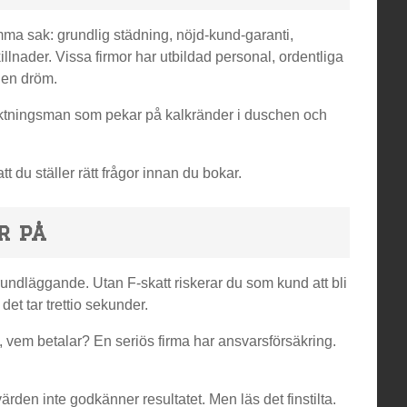
amma sak: grundlig städning, nöjd-kund-garanti,
lnader. Vissa firmor har utbildad personal, ordentliga
 en dröm.
iktningsman som pekar på kalkränder i duschen och
t du ställer rätt frågor innan du bokar.
r på
grundläggande. Utan F-skatt riskerar du som kund att bli
det tar trettio sekunder.
, vem betalar? En seriös firma har ansvarsförsäkring.
en inte godkänner resultatet. Men läs det finstilta.