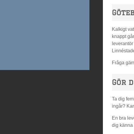
Göte
Kalkigt va
knappt går
leverantör
Linnéstade
Fråga gärn
Gör d
Ta dig fem
ingår? Kan
En bra lev
dig känna 