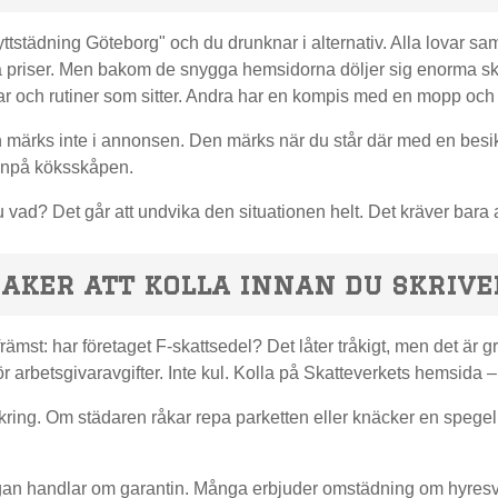
yttstädning Göteborg" och du drunknar i alternativ. Alla lovar s
a priser. Men bakom de snygga hemsidorna döljer sig enorma skil
ar och rutiner som sitter. Andra har en kompis med en mopp och
 märks inte i annonsen. Den märks när du står där med en bes
npå köksskåpen.
 vad? Det går att undvika den situationen helt. Det kräver bara at
aker att kolla innan du skrive
främst: har företaget F-skattsedel? Det låter tråkigt, men det är 
r arbetsgivaravgifter. Inte kul. Kolla på Skatteverkets hemsida – 
kring. Om städaren råkar repa parketten eller knäcker en spegel
gan handlar om garantin. Många erbjuder omstädning om hyresvärd