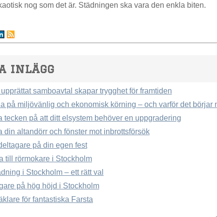
 kaotisk nog som det är. Städningen ska vara den enkla biten.
a inlägg
 upprättat samboavtal skapar trygghet för framtiden
äna på miljövänlig och ekonomisk körning – och varför det börja
a tecken på att ditt elsystem behöver en uppgradering
din altandörr och fönster mot inbrottsförsök
deltagare på din egen fest
a till rörmokare i Stockholm
ädning i Stockholm – ett rätt val
gare på hög höjd i Stockholm
klare för fantastiska Farsta