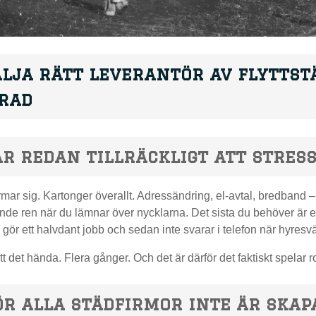
älja rätt leverantör av flyttst
urad
r redan tillräckligt att stres
rmar sig. Kartonger överallt. Adressändring, el-avtal, bredband –
nde ren när du lämnar över nycklarna. Det sista du behöver är e
 gör ett halvdant jobb och sedan inte svarar i telefon när hyresv
t det hända. Flera gånger. Och det är därför det faktiskt spelar ro
r alla städfirmor inte är skap