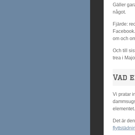
Gäller gar
något.
Fjärde: re
Facebook.
om och om 
Och till si
trea i Maj
Vad e
Vi pratar i
dammsugs, 
elementet.
Det är den
flyttstädn