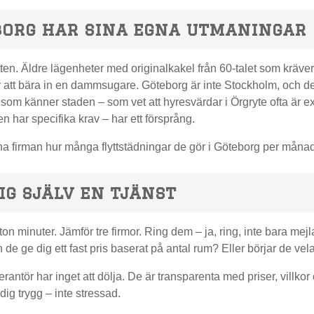
borg har sina egna utmaningar
tten. Äldre lägenheter med originalkakel från 60-talet som kräv
 att bära in en dammsugare. Göteborg är inte Stockholm, och de l
 som känner staden – som vet att hyresvärdar i Örgryte ofta är ex
n har specifika krav – har ett försprång.
a firman hur många flyttstädningar de gör i Göteborg per månad.
ig själv en tjänst
ton minuter. Jämför tre firmor. Ring dem – ja, ring, inte bara me
 de ge dig ett fast pris baserat på antal rum? Eller börjar de vel
erantör har inget att dölja. De är transparenta med priser, villk
dig trygg – inte stressad.