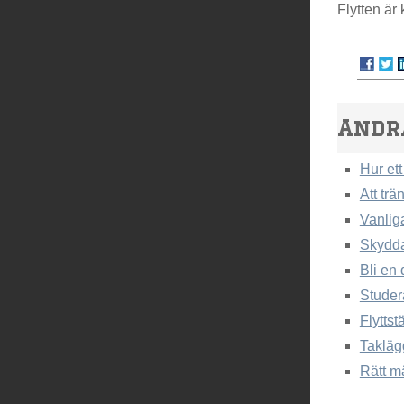
Flytten är
Andr
Hur ett
Att tr
Vanlig
Skydda 
Bli en 
Studer
Flyttst
Takläg
Rätt mä